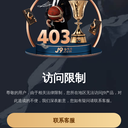
访问限制
尊敬的用户，由于相关法律限制，您所在地区无法访问J9产品，对
此造成的不便，我们深表歉意，您如有疑问请联系客服。
联系客服