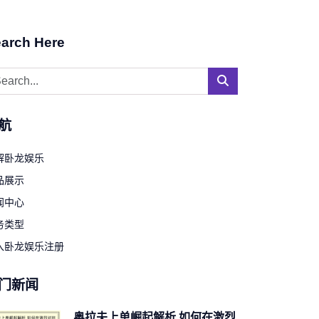
arch Here
航
解卧龙娱乐
品展示
闻中心
务类型
入卧龙娱乐注册
门新闻
奥拉夫上单崛起解析 如何在激烈