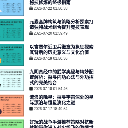
秘技修炼的终极指南
2026-07-22 01:50:38
元素套牌构筑与策略分析探索打
造独特战术组合提升竞技表现
2026-07-20 01:59:49
以吉赛尔近卫兵徽章为象征探索
其背后的历史意义与文化价值
2026-07-19 01:50:36
九阴真经中的武学奥秘与精妙配
置解析：探寻内功心法与外功招
式的完美结合
2026-07-18 01:54:46
流浪的晚星：探寻宇宙深处的星
际漂泊与恒星演化之谜
2026-07-17 18:49:54
好玩的战争手游推荐策略对抗新
体验带你进入战火纷飞的激情世