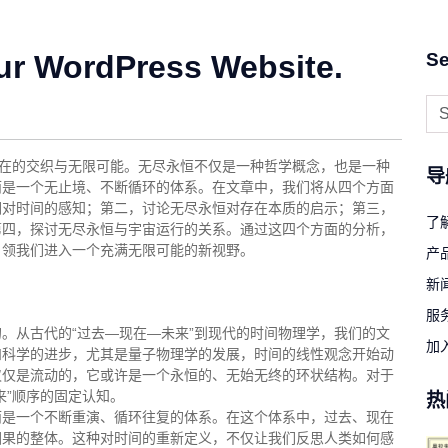
ur WordPress Website.
Se
存在的交织与无限可能。无尽永恒不仅是一种哲学概念，也是一种
导
而是一个无止境、不断循环的体系。在文章中，我们将从四个方面
们对时间的感知；第二，讨论无尽永恒对存在本质的启示；第三，
了
第四，探讨无尽永恒与宇宙运行的关系。通过这四个方面的分析，
引领我们进入一个充满无限可能的新视野。
产
新
服
。从古代的“过去—现在—未来”到现代的时间物理学，我们的文
加
和科学的进步，尤其是量子物理学的发展，时间的线性观念开始动
仅仅是流动的，它或许是一个永恒的、无始无终的环状结构。对于
来”顺序的固定认知。
热
而是一个不断重演、循环往复的体系。在这个体系中，过去、现在
因果的整体。这种对时间的重新定义，不仅让我们反思人类如何感