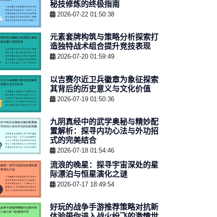
秘技修炼的终极指南
2026-07-22 01:50:38
元素套牌构筑与策略分析探索打
造独特战术组合提升竞技表现
2026-07-20 01:59:49
以吉赛尔近卫兵徽章为象征探索
其背后的历史意义与文化价值
2026-07-19 01:50:36
九阴真经中的武学奥秘与精妙配
置解析：探寻内功心法与外功招
式的完美结合
2026-07-18 01:54:46
流浪的晚星：探寻宇宙深处的星
际漂泊与恒星演化之谜
2026-07-17 18:49:54
好玩的战争手游推荐策略对抗新
体验带你进入战火纷飞的激情世