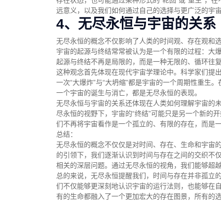
存在状态，也可能通过某种形式的“轮回”或“重生”，
远意义，以及我们如何通过自己的选择与更广泛的宇
4、无尽永恒与宇宙的关系
无尽永恒的概念不仅影响了人类的时间观、存在观和
宇宙的起源与终结常常被认为是一个有限的过程：大
起源与终结不再是局限的，而是一种无限的、循环往
这种观念首先体现在现代宇宙学理论中。科学家们提出
一次“大爆炸”与“大坍缩”都是宇宙的一个周期性重生
一个宇宙的诞生与消亡，都是无尽永恒的表现。
无尽永恒与宇宙的关系还体现在人类如何理解宇宙的
尽永恒的视野下，宇宙的“终结”可能只是另一个新的
们不再将宇宙看作是一个孤立的、有限的存在，而是
总结：
无尽永恒的概念不仅仅是对时间、存在、生命和宇宙
的引领下，我们逐渐认识到时间与存在之间的交织不
相关的深层问题。通过无尽永恒的视角，我们能够超
总的来说，无尽永恒提醒我们，时间与存在并非孤立
们不仅能够更深刻地认识宇宙的运行法则，也能够在
有的生命都融入了一个更加宏大的存在图景，所有的