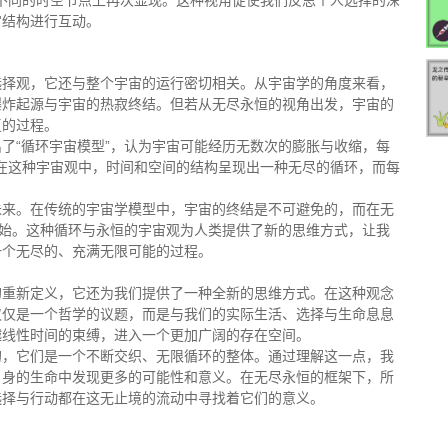
在不同的时空节点上再次显现。这种视角促使我们反思个人选择的深
宙结构进行互动。
选择观，它还与整个宇宙的运行密切相关。从宇宙学的角度来看，
爆炸起源与宇宙的热寂终结。但若从无尽永恒的视角出发，宇宙的
复的过程。
了“循环宇宙模型”，认为宇宙可能经历无数次的膨胀与收缩，每
。在这种宇宙观中，时间和空间的结构呈现出一种无尽的循环，而每
未来。在传统的宇宙学模型中，宇宙的终结是不可避免的，而在无
开始。这种循环与永恒的宇宙观为人类提供了新的思维方式，让我
一个无尽的、充满无限可能的过程。
的重新定义，它还为我们提供了一种全新的思维方式。在这种观念
仅仅是一个哲学的议题，而是与我们的实际生活、选择与生命息息
越线性时间的束缚，进入一个更加广阔的存在空间。
的，它们是一个不断交织、无限循环的整体。通过理解这一点，我
自身的生命中发现更多的可能性和意义。在无尽永恒的框架下，所
选择与行动都在这无止境的流动中寻找着它们的意义。