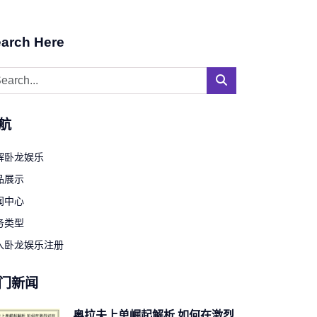
arch Here
航
解卧龙娱乐
品展示
闻中心
务类型
入卧龙娱乐注册
门新闻
奥拉夫上单崛起解析 如何在激烈