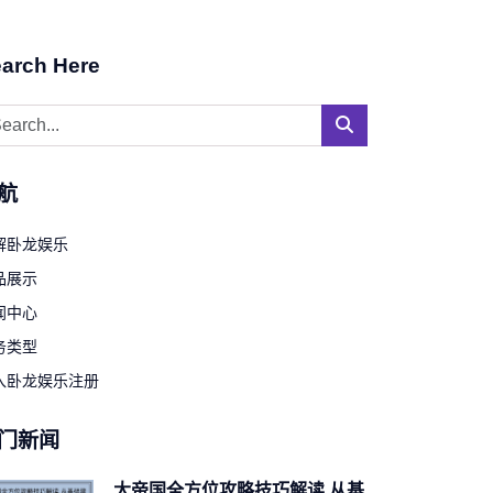
arch Here
航
解卧龙娱乐
品展示
闻中心
务类型
入卧龙娱乐注册
门新闻
大帝国全方位攻略技巧解读 从基