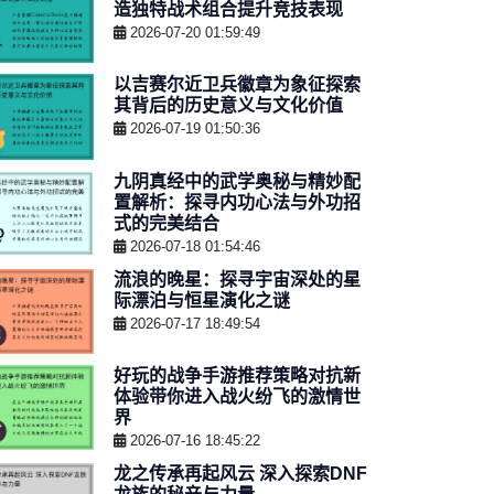
造独特战术组合提升竞技表现
2026-07-20 01:59:49
以吉赛尔近卫兵徽章为象征探索
其背后的历史意义与文化价值
2026-07-19 01:50:36
九阴真经中的武学奥秘与精妙配
置解析：探寻内功心法与外功招
式的完美结合
2026-07-18 01:54:46
流浪的晚星：探寻宇宙深处的星
际漂泊与恒星演化之谜
2026-07-17 18:49:54
好玩的战争手游推荐策略对抗新
体验带你进入战火纷飞的激情世
界
2026-07-16 18:45:22
龙之传承再起风云 深入探索DNF